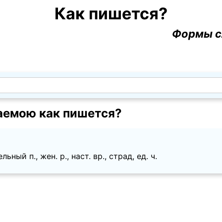
Как пишется?
Формы с
емою как пишется?
ьный п., жен. p., наст. вр., страд, ед. ч.