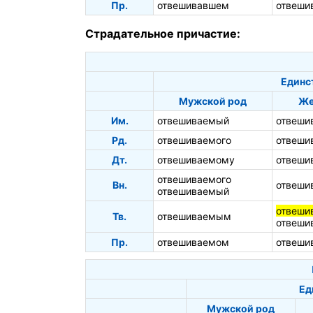
Пр.
отвешивавшем
отвеши
Страдательное причастие:
Единс
Мужской род
Же
Им.
отвешиваемый
отвеши
Рд.
отвешиваемого
отвеши
Дт.
отвешиваемому
отвеши
отвешиваемого
Вн.
отвеши
отвешиваемый
отвеши
Тв.
отвешиваемым
отвеши
Пр.
отвешиваемом
отвеши
Ед
Мужской род