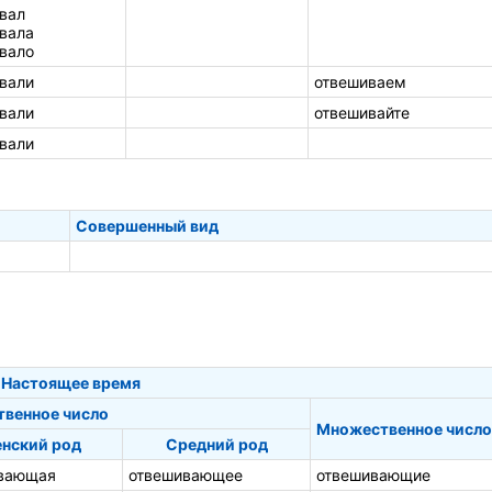
вал
вала
вало
вали
отвешиваем
вали
отвешивайте
вали
Совершенный вид
Настоящее время
твенное число
Множественное число
нский род
Средний род
вающая
отвешивающее
отвешивающие