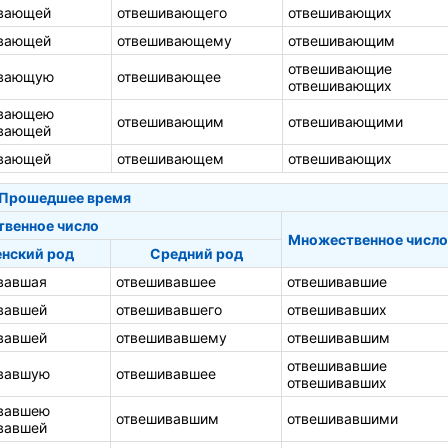
вающей
отвешивающего
отвешивающих
вающей
отвешивающему
отвешивающим
отвешивающие
ивающую
отвешивающее
отвешивающих
ивающею
отвешивающим
отвешивающими
вающей
вающей
отвешивающем
отвешивающих
Прошедшее время
твенное число
Множественное число
нский род
Средний род
вавшая
отвешивавшее
отвешивавшие
вавшей
отвешивавшего
отвешивавших
вавшей
отвешивавшему
отвешивавшим
отвешивавшие
вавшую
отвешивавшее
отвешивавших
вавшею
отвешивавшим
отвешивавшими
вавшей