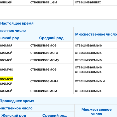
вавшей
отвешивавшем
отвешивавших
Настоящее время
твенное число
Множественное число
нский род
Средний род
ваемая
отвешиваемое
отвешиваемые
ваемой
отвешиваемого
отвешиваемых
ваемой
отвешиваемому
отвешиваемым
отвешиваемые
ваемую
отвешиваемое
отвешиваемых
ваемою
отвешиваемым
отвешиваемыми
ваемой
ваемой
отвешиваемом
отвешиваемых
Прошедшее время
инственное число
Множественное
число
Женский род
Средний род