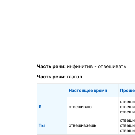
Часть речи:
инфинитив -
отвешивать
Часть речи:
глагол
Настоящее время
Проше
отвеши
Я
отвешиваю
отвеши
отвеши
отвеши
Ты
отвешиваешь
отвеши
отвеши