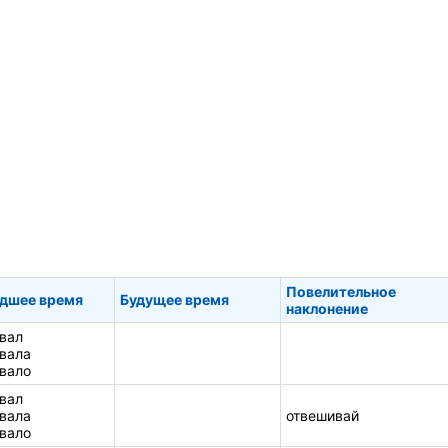
Повелительное
дшее время
Будущее время
наклонение
вал
вала
вало
вал
вала
отвешивай
вало