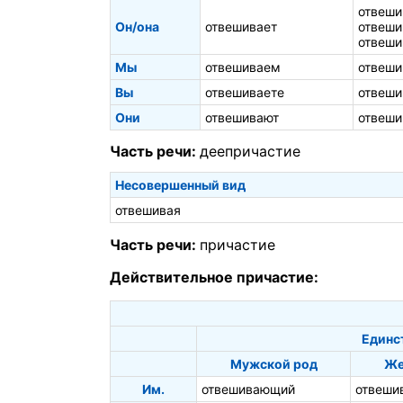
отвеши
Он/она
отвешивает
отвеши
отвеши
Мы
отвешиваем
отвеши
Вы
отвешиваете
отвеши
Они
отвешивают
отвеши
Часть речи:
деепричастие
Несовершенный вид
отвешивая
Часть речи:
причастие
Действительное причастие:
Единс
Мужской род
Же
Им.
отвешивающий
отвеши