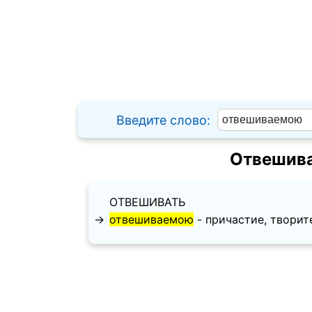
Введите слово:
Отвешива
ОТВЕШИВАТЬ
→
отвешиваемою
- причастие, творител