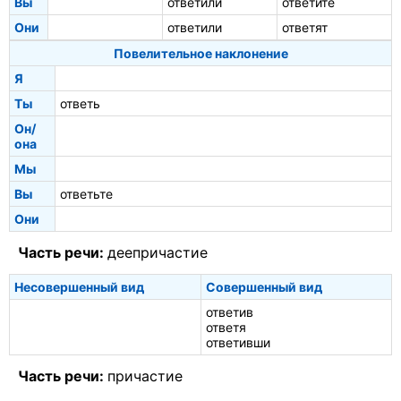
Вы
ответили
ответите
Они
ответили
ответят
Повелительное наклонение
Я
Ты
ответь
Он/
она
Мы
Вы
ответьте
Они
Часть речи:
деепричастие
Несовершенный вид
Совершенный вид
ответив
ответя
ответивши
Часть речи:
причастие