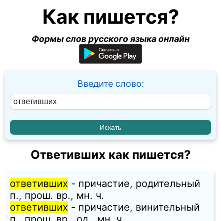
Как пишется?
Формы слов русского языка онлайн
Введите слово:
Ответивших как пишется?
ответивших
- причастие, родительный
п., прош. вр., мн. ч.
ответивших
- причастие, винительный
п., прош. вр., од., мн. ч.