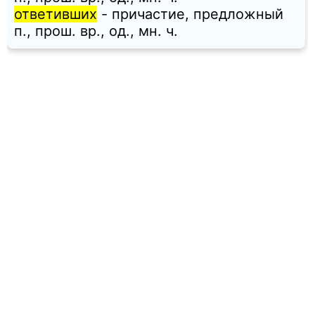
ответивших
- причастие, предложный
п., прош. вр., од., мн. ч.