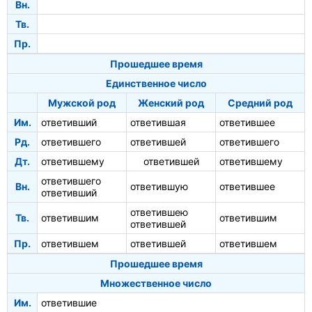
Вн.
Тв.
Пр.
Прошедшее время
Единственное число
Мужской род
Женский род
Средний род
Им.
ответивший
ответившая
ответившее
Рд.
ответившего
ответившей
ответившего
Дт.
ответившему
ответившей
ответившему
ответившего
Вн.
ответившую
ответившее
ответивший
ответившею
Тв.
ответившим
ответившим
ответившей
Пр.
ответившем
ответившей
ответившем
Прошедшее время
Множественное число
Им.
ответившие