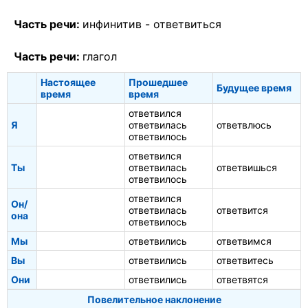
Часть речи:
инфинитив -
ответвиться
Часть речи:
глагол
Настоящее
Прошедшее
Будущее время
время
время
ответвился
Я
ответвилась
ответвлюсь
ответвилось
ответвился
Ты
ответвилась
ответвишься
ответвилось
ответвился
Он/
ответвилась
ответвится
она
ответвилось
Мы
ответвились
ответвимся
Вы
ответвились
ответвитесь
Они
ответвились
ответвятся
Повелительное наклонение