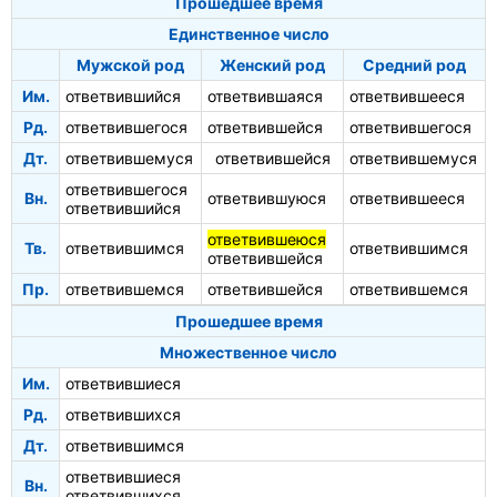
Прошедшее время
Единственное число
Мужской род
Женский род
Средний род
Им.
ответвившийся
ответвившаяся
ответвившееся
Рд.
ответвившегося
ответвившейся
ответвившегося
Дт.
ответвившемуся
ответвившейся
ответвившемуся
ответвившегося
Вн.
ответвившуюся
ответвившееся
ответвившийся
ответвившеюся
Тв.
ответвившимся
ответвившимся
ответвившейся
Пр.
ответвившемся
ответвившейся
ответвившемся
Прошедшее время
Множественное число
Им.
ответвившиеся
Рд.
ответвившихся
Дт.
ответвившимся
ответвившиеся
Вн.
ответвившихся