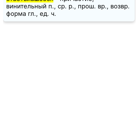
винительный п., ср. p., прош. вр., возвр.
форма гл., ед. ч.