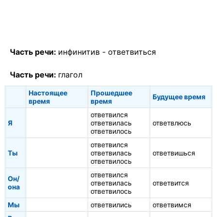
Часть речи:
инфинитив -
ответвиться
Часть речи:
глагол
Настоящее
Прошедшее
Будущее время
время
время
ответвился
Я
ответвилась
ответвлюсь
ответвилось
ответвился
Ты
ответвилась
ответвишься
ответвилось
ответвился
Он/
ответвилась
ответвится
она
ответвилось
Мы
ответвились
ответвимся