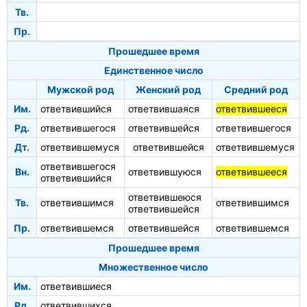
Тв.
Пр.
Прошедшее время
Единственное число
Мужской род
Женский род
Средний род
Им.
ответвившийся
ответвившаяся
ответвившееся
Рд.
ответвившегося
ответвившейся
ответвившегося
Дт.
ответвившемуся
ответвившейся
ответвившемуся
ответвившегося
Вн.
ответвившуюся
ответвившееся
ответвившийся
ответвившеюся
Тв.
ответвившимся
ответвившимся
ответвившейся
Пр.
ответвившемся
ответвившейся
ответвившемся
Прошедшее время
Множественное число
Им.
ответвившиеся
Рд.
ответвившихся