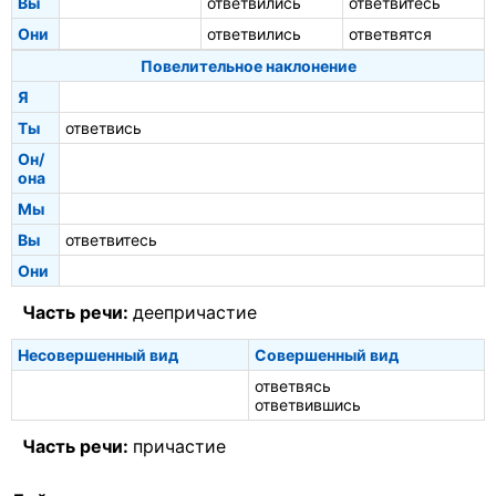
Вы
ответвились
ответвитесь
Они
ответвились
ответвятся
Повелительное наклонение
Я
Ты
ответвись
Он/
она
Мы
Вы
ответвитесь
Они
Часть речи:
деепричастие
Несовершенный вид
Совершенный вид
ответвясь
ответвившись
Часть речи:
причастие