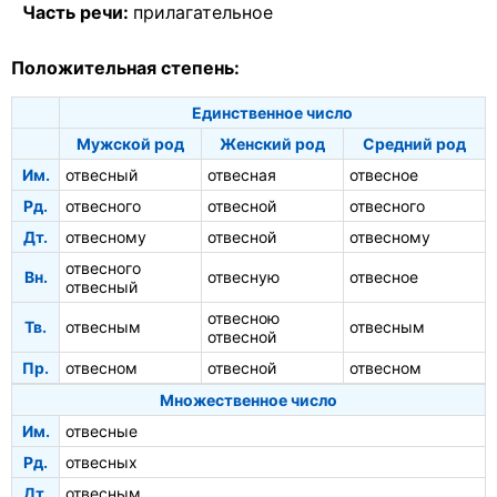
Часть речи:
прилагательное
Положительная степень:
Единственное число
Мужской род
Женский род
Средний род
Им.
отвесный
отвесная
отвесное
Рд.
отвесного
отвесной
отвесного
Дт.
отвесному
отвесной
отвесному
отвесного
Вн.
отвесную
отвесное
отвесный
отвесною
Тв.
отвесным
отвесным
отвесной
Пр.
отвесном
отвесной
отвесном
Множественное число
Им.
отвесные
Рд.
отвесных
Дт.
отвесным