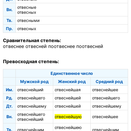
отвесные
Вн.
отвесных
Тв.
отвесными
Пр.
отвесных
Сравнительная степень:
отвеснее
отвесней
поотвеснее
поотвесней
Превосходная степень:
Единственное число
Мужской род
Женский род
Средний род
Им.
отвеснейший
отвеснейшая
отвеснейшее
Рд.
отвеснейшего
отвеснейшей
отвеснейшего
Дт.
отвеснейшему
отвеснейшей
отвеснейшему
отвеснейшего
Вн.
отвеснейшую
отвеснейшее
отвеснейший
отвеснейшею
Тв.
отвеснейшим
отвеснейшим