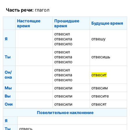
Часть речи:
глагол
Настоящее
Прошедшее
Будущее время
время
время
отвесил
Я
отвесила
отвешу
отвесило
отвесил
Ты
отвесила
отвесишь
отвесило
отвесил
Он/
отвесила
отвесит
она
отвесило
Мы
отвесили
отвесим
Вы
отвесили
отвесите
Они
отвесили
отвесят
Повелительное наклонение
Я
Ты
отвесь