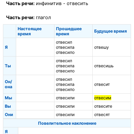
Часть речи:
инфинитив -
отвесить
Часть речи:
глагол
Настоящее
Прошедшее
Будущее время
время
время
отвесил
Я
отвесила
отвешу
отвесило
отвесил
Ты
отвесила
отвесишь
отвесило
отвесил
Он/
отвесила
отвесит
она
отвесило
Мы
отвесили
отвесим
Вы
отвесили
отвесите
Они
отвесили
отвесят
Повелительное наклонение
Я