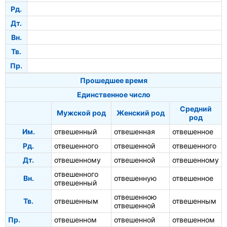
Рд.
Дт.
Вн.
Тв.
Пр.
Прошедшее время
Единственное число
Средний
Мужской род
Женский род
род
Им.
отвешенный
отвешенная
отвешенное
Рд.
отвешенного
отвешенной
отвешенного
Дт.
отвешенному
отвешенной
отвешенному
отвешенного
Вн.
отвешенную
отвешенное
отвешенный
отвешенною
Тв.
отвешенным
отвешенным
отвешенной
Пр.
отвешенном
отвешенной
отвешенном