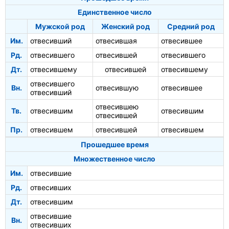
Единственное число
Мужской род
Женский род
Средний род
Им.
отвесивший
отвесившая
отвесившее
Рд.
отвесившего
отвесившей
отвесившего
Дт.
отвесившему
отвесившей
отвесившему
отвесившего
Вн.
отвесившую
отвесившее
отвесивший
отвесившею
Тв.
отвесившим
отвесившим
отвесившей
Пр.
отвесившем
отвесившей
отвесившем
Прошедшее время
Множественное число
Им.
отвесившие
Рд.
отвесивших
Дт.
отвесившим
отвесившие
Вн.
отвесивших