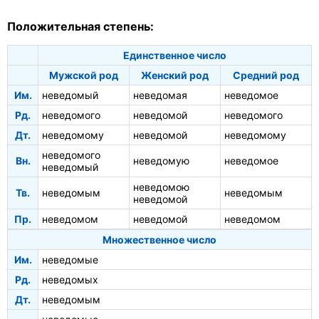
Положительная степень:
Единственное число
Мужской род
Женский род
Средний род
Им.
неведомый
неведомая
неведомое
Рд.
неведомого
неведомой
неведомого
Дт.
неведомому
неведомой
неведомому
неведомого
Вн.
неведомую
неведомое
неведомый
неведомою
Тв.
неведомым
неведомым
неведомой
Пр.
неведомом
неведомой
неведомом
Множественное число
Им.
неведомые
Рд.
неведомых
Дт.
неведомым