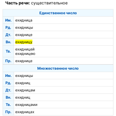
Часть речи:
существительное
Единственное число
Им.
ехидница
Рд.
ехидницы
Дт.
ехиднице
Вн.
ехидницу
ехидницей
Тв.
ехидницею
Пр.
ехиднице
Множественное число
Им.
ехидницы
Рд.
ехидниц
Дт.
ехидницам
Вн.
ехидниц
Тв.
ехидницами
Пр.
ехидницах