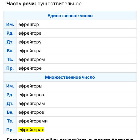
Часть речи:
существительное
Единственное число
Им.
ефрейтор
Рд.
ефрейтора
Дт.
ефрейтору
Вн.
ефрейтора
Тв.
ефрейтором
Пр.
ефрейторе
Множественное число
Им.
ефрейторы
Рд.
ефрейторов
Дт.
ефрейторам
Вн.
ефрейторов
Тв.
ефрейторами
Пр.
ефрейторах
Если вы нашли ошибку, пожалуйста, выделите фрагмент