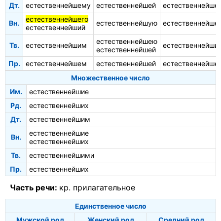
Дт.
естественнейшему
естественнейшей
естественнейше
естественнейшего
Вн.
естественнейшую
естественнейше
естественнейший
естественнейшею
Тв.
естественнейшим
естественнейши
естественнейшей
Пр.
естественнейшем
естественнейшей
естественнейше
Множественное число
Им.
естественнейшие
Рд.
естественнейших
Дт.
естественнейшим
естественнейшие
Вн.
естественнейших
Тв.
естественнейшими
Пр.
естественнейших
Часть речи:
кр. прилагательное
Единственное число
Мужской род
Женский род
Средний род