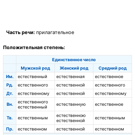
Часть речи:
прилагательное
Положительная степень:
Единственное число
Мужской род
Женский род
Средний род
Им.
естественный
естественная
естественное
Рд.
естественного
естественной
естественного
Дт.
естественному
естественной
естественному
естественного
Вн.
естественную
естественное
естественный
естественною
Тв.
естественным
естественным
естественной
Пр.
естественном
естественной
естественном