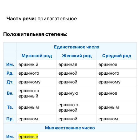
Часть речи:
прилагательное
Положительная степень:
Единственное число
Мужской род
Женский род
Средний род
Им.
ершиный
ершиная
ершиное
Рд.
ершиного
ершиной
ершиного
Дт.
ершиному
ершиной
ершиному
ершиного
Вн.
ершиную
ершиное
ершиный
ершиною
Тв.
ершиным
ершиным
ершиной
Пр.
ершином
ершиной
ершином
Множественное число
Им.
ершиные