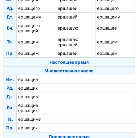
Рд.
ершащего
ершащей
ершащего
Дт.
ершащему
ершащей
ершащему
ершащего
Вн.
ершащую
ершащее
ершащий
ершащею
Тв.
ершащим
ершащим
ершащей
Пр.
ершащем
ершащей
ершащем
Настоящее время
Множественное число
Им.
ершащие
Рд.
ершащих
Дт.
ершащим
ершащие
Вн.
ершащих
Тв.
ершащими
Пр.
ершащих
Прошедшее время