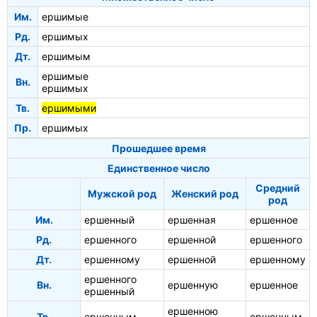
Им.
ершимые
Рд.
ершимых
Дт.
ершимым
ершимые
Вн.
ершимых
Тв.
ершимыми
Пр.
ершимых
Прошедшее время
Единственное число
Средний
Мужской род
Женский род
род
Им.
ершенный
ершенная
ершенное
Рд.
ершенного
ершенной
ершенного
Дт.
ершенному
ершенной
ершенному
ершенного
Вн.
ершенную
ершенное
ершенный
ершенною
Тв.
ершенным
ершенным