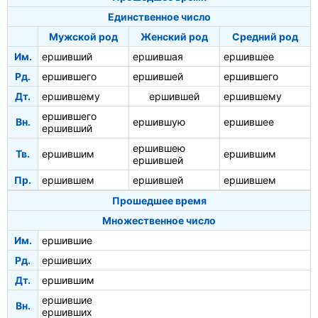
Единственное число
Мужской род
Женский род
Средний род
Им.
ершивший
ершившая
ершившее
Рд.
ершившего
ершившей
ершившего
Дт.
ершившему
ершившей
ершившему
ершившего
Вн.
ершившую
ершившее
ершивший
ершившею
Тв.
ершившим
ершившим
ершившей
Пр.
ершившем
ершившей
ершившем
Прошедшее время
Множественное число
Им.
ершившие
Рд.
ершивших
Дт.
ершившим
ершившие
Вн.
ершивших