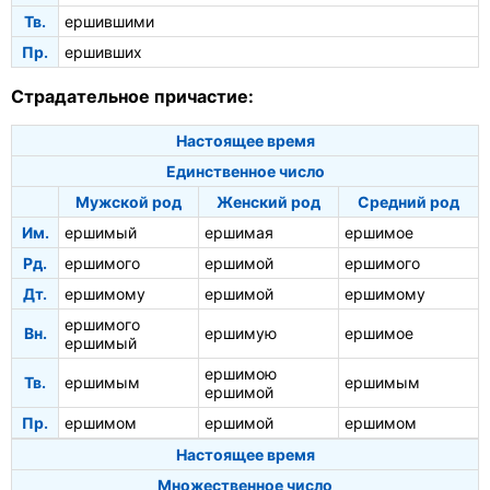
Тв.
ершившими
Пр.
ершивших
Страдательное причастие:
Настоящее время
Единственное число
Мужской род
Женский род
Средний род
Им.
ершимый
ершимая
ершимое
Рд.
ершимого
ершимой
ершимого
Дт.
ершимому
ершимой
ершимому
ершимого
Вн.
ершимую
ершимое
ершимый
ершимою
Тв.
ершимым
ершимым
ершимой
Пр.
ершимом
ершимой
ершимом
Настоящее время
Множественное число