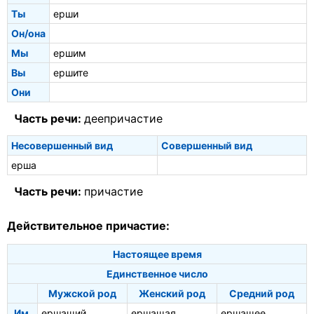
Ты
ерши
Он/она
Мы
ершим
Вы
ершите
Они
Часть речи:
деепричастие
Несовершенный вид
Совершенный вид
ерша
Часть речи:
причастие
Действительное причастие:
Настоящее время
Единственное число
Мужской род
Женский род
Средний род
Им.
ершащий
ершащая
ершащее