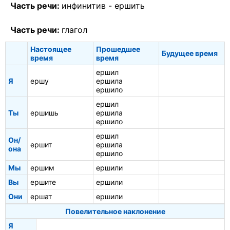
Часть речи:
инфинитив -
ершить
Часть речи:
глагол
Настоящее
Прошедшее
Будущее время
время
время
ершил
Я
ершу
ершила
ершило
ершил
Ты
ершишь
ершила
ершило
ершил
Он/
ершит
ершила
она
ершило
Мы
ершим
ершили
Вы
ершите
ершили
Они
ершат
ершили
Повелительное наклонение
Я