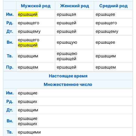
Мужской род
Женский род
Средний род
Им.
ершащий
ершащая
ершащее
Рд.
ершащего
ершащей
ершащего
Дт.
ершащему
ершащей
ершащему
ершащего
Вн.
ершащую
ершащее
ершащий
ершащею
Тв.
ершащим
ершащим
ершащей
Пр.
ершащем
ершащей
ершащем
Настоящее время
Множественное число
Им.
ершащие
Рд.
ершащих
Дт.
ершащим
ершащие
Вн.
ершащих
Тв.
ершащими