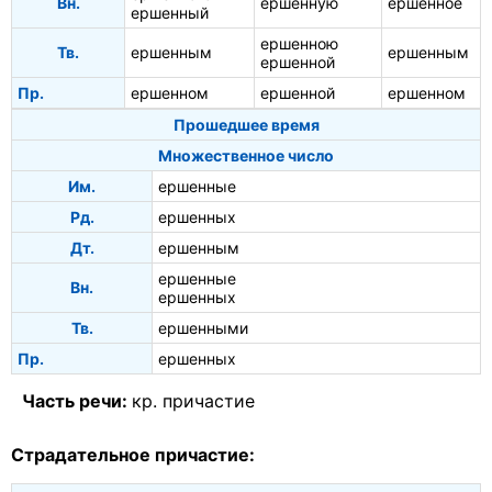
Вн.
ершенную
ершенное
ершенный
ершенною
Тв.
ершенным
ершенным
ершенной
Пр.
ершенном
ершенной
ершенном
Прошедшее время
Множественное число
Им.
ершенные
Рд.
ершенных
Дт.
ершенным
ершенные
Вн.
ершенных
Тв.
ершенными
Пр.
ершенных
Часть речи:
кр. причастие
Страдательное причастие: