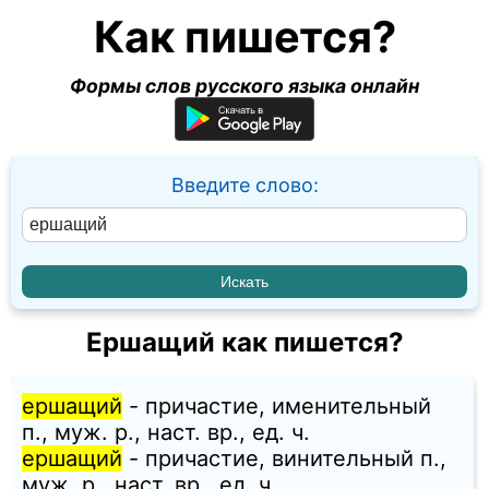
Как пишется?
Формы слов русского языка онлайн
Введите слово:
Ершащий как пишется?
ершащий
- причастие, именительный
п., муж. p., наст. вр., ед. ч.
ершащий
- причастие, винительный п.,
муж. p., наст. вр., ед. ч.