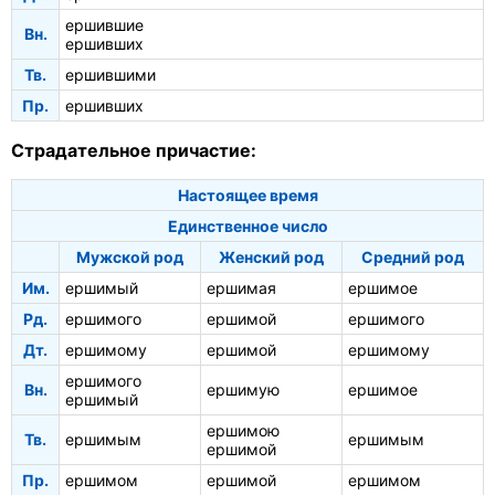
ершившие
Вн.
ершивших
Тв.
ершившими
Пр.
ершивших
Страдательное причастие:
Настоящее время
Единственное число
Мужской род
Женский род
Средний род
Им.
ершимый
ершимая
ершимое
Рд.
ершимого
ершимой
ершимого
Дт.
ершимому
ершимой
ершимому
ершимого
Вн.
ершимую
ершимое
ершимый
ершимою
Тв.
ершимым
ершимым
ершимой
Пр.
ершимом
ершимой
ершимом