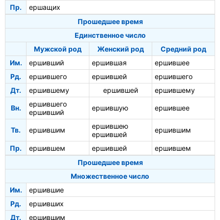
Пр.
ершащих
Прошедшее время
Единственное число
Мужской род
Женский род
Средний род
Им.
ершивший
ершившая
ершившее
Рд.
ершившего
ершившей
ершившего
Дт.
ершившему
ершившей
ершившему
ершившего
Вн.
ершившую
ершившее
ершивший
ершившею
Тв.
ершившим
ершившим
ершившей
Пр.
ершившем
ершившей
ершившем
Прошедшее время
Множественное число
Им.
ершившие
Рд.
ершивших
Дт.
ершившим