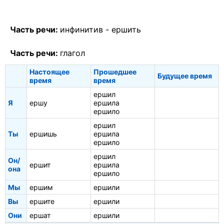
Часть речи:
инфинитив -
ершить
Часть речи:
глагол
Настоящее
Прошедшее
Будущее время
время
время
ершил
Я
ершу
ершила
ершило
ершил
Ты
ершишь
ершила
ершило
ершил
Он/
ершит
ершила
она
ершило
Мы
ершим
ершили
Вы
ершите
ершили
Они
ершат
ершили