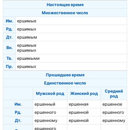
Настоящее время
Множественное число
Им.
ершимые
Рд.
ершимых
Дт.
ершимым
ершимые
Вн.
ершимых
Тв.
ершимыми
Пр.
ершимых
Прошедшее время
Единственное число
Средний
Мужской род
Женский род
род
Им.
ершенный
ершенная
ершенное
Рд.
ершенного
ершенной
ершенного
Дт.
ершенному
ершенной
ершенному
ершенного