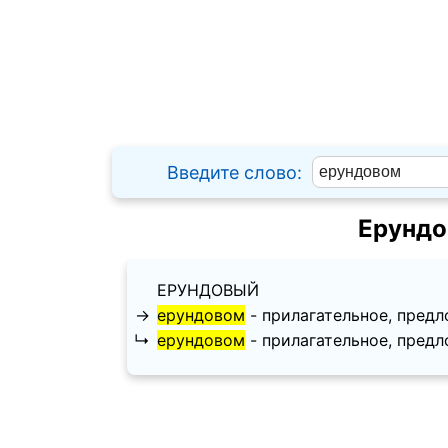
Введите слово:
Ерундо
ЕРУНДОВЫЙ
→
ерундовом
- прилагательное, предлож
↳
ерундовом
- прилагательное, предлож