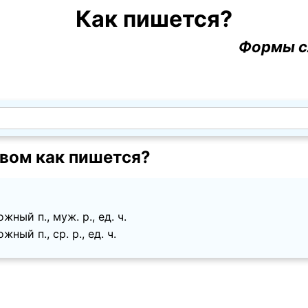
Как пишется?
Формы с
вом как пишется?
ный п., муж. p., ед. ч.
ный п., ср. p., ед. ч.