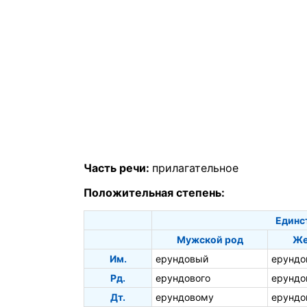
Часть речи:
прилагательное
Положительная степень:
Единс
Мужской род
Же
Им.
ерундовый
ерундо
Рд.
ерундового
ерундо
Дт.
ерундовому
ерундо