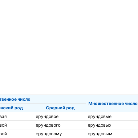
твенное число
Множественное число
нский род
Средний род
вая
ерундовое
ерундовые
вой
ерундового
ерундовых
вой
ерундовому
ерундовым