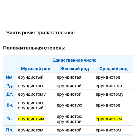
Часть речи:
прилагательное
Положительная степень:
Единственное число
Мужской род
Женский род
Средний род
Им.
ерундистый
ерундистая
ерундистое
Рд.
ерундистого
ерундистой
ерундистого
Дт.
ерундистому
ерундистой
ерундистому
ерундистого
Вн.
ерундистую
ерундистое
ерундистый
ерундистою
Тв.
ерундистым
ерундистым
ерундистой
Пр.
ерундистом
ерундистой
ерундистом