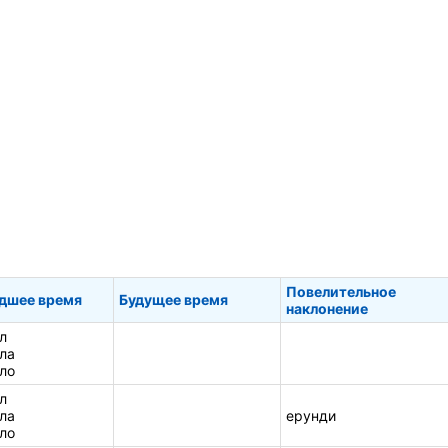
Повелительное
дшее время
Будущее время
наклонение
л
ла
ло
л
ла
ерунди
ло