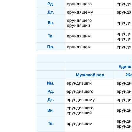
Рд.
ерундящего
ерундя
Дт.
ерундящему
ерундя
ерундящего
Вн.
ерунд
ерундящий
ерунд
Тв.
ерундящим
ерундя
Пр.
ерундящем
ерундя
Единс
Мужской род
Же
Им.
ерундивший
ерунди
Рд.
ерундившего
ерунди
Дт.
ерундившему
ерунди
ерундившего
Вн.
ерунд
ерундивший
ерунд
Тв.
ерундившим
ерунди