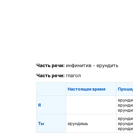
Часть речи:
инфинитив -
ерундить
Часть речи:
глагол
Настоящее время
Проше
ерунди
Я
ерунди
ерунди
ерунди
Ты
ерундишь
ерунди
ерунди