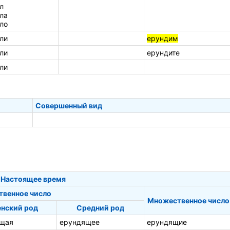
л
ла
ло
ли
ерундим
ли
ерундите
ли
Совершенный вид
Настоящее время
твенное число
Множественное число
нский род
Средний род
щая
ерундящее
ерундящие