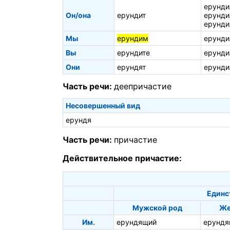
ерунди
Он/она
ерундит
ерунди
ерунди
Мы
ерундим
ерунди
Вы
ерундите
ерунди
Они
ерундят
ерунди
Часть речи:
деепричастие
Несовершенный вид
ерундя
Часть речи:
причастие
Действительное причастие:
Единс
Мужской род
Же
Им.
ерундящий
ерундя