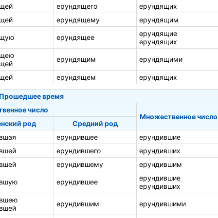
щей
ерундящего
ерундящих
щей
ерундящему
ерундящим
ерундящие
ящую
ерундящее
ерундящих
ящею
ерундящим
ерундящими
щей
щей
ерундящем
ерундящих
Прошедшее время
твенное число
Множественное число
нский род
Средний род
вшая
ерундившее
ерундившие
вшей
ерундившего
ерундивших
вшей
ерундившему
ерундившим
ерундившие
ившую
ерундившее
ерундивших
ившею
ерундившим
ерундившими
вшей