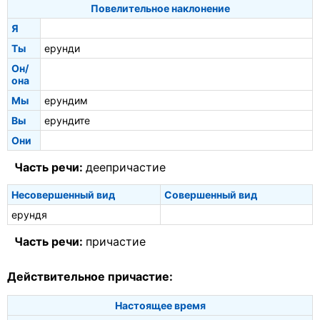
Повелительное наклонение
Я
Ты
ерунди
Он/
она
Мы
ерундим
Вы
ерундите
Они
Часть речи:
деепричастие
Несовершенный вид
Совершенный вид
ерундя
Часть речи:
причастие
Действительное причастие:
Настоящее время