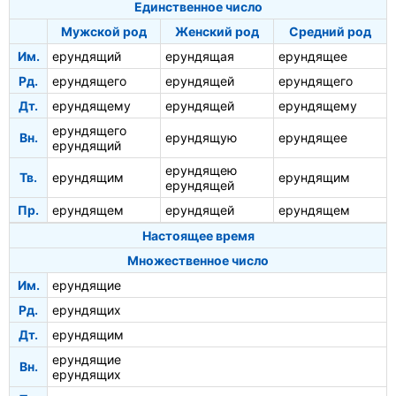
Единственное число
Мужской род
Женский род
Средний род
Им.
ерундящий
ерундящая
ерундящее
Рд.
ерундящего
ерундящей
ерундящего
Дт.
ерундящему
ерундящей
ерундящему
ерундящего
Вн.
ерундящую
ерундящее
ерундящий
ерундящею
Тв.
ерундящим
ерундящим
ерундящей
Пр.
ерундящем
ерундящей
ерундящем
Настоящее время
Множественное число
Им.
ерундящие
Рд.
ерундящих
Дт.
ерундящим
ерундящие
Вн.
ерундящих