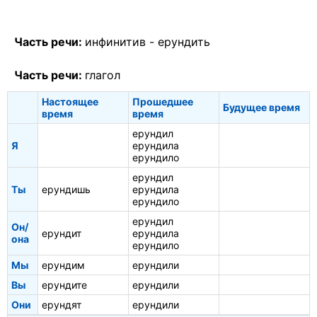
Часть речи:
инфинитив -
ерундить
Часть речи:
глагол
Настоящее
Прошедшее
Будущее время
время
время
ерундил
Я
ерундила
ерундило
ерундил
Ты
ерундишь
ерундила
ерундило
ерундил
Он/
ерундит
ерундила
она
ерундило
Мы
ерундим
ерундили
Вы
ерундите
ерундили
Они
ерундят
ерундили