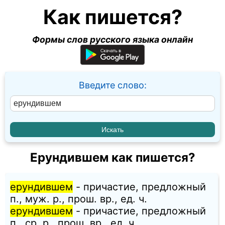
Как пишется?
Формы слов русского языка онлайн
Введите слово:
Ерундившем как пишется?
ерундившем
- причастие, предложный
п., муж. p., прош. вр., ед. ч.
ерундившем
- причастие, предложный
п., ср. p., прош. вр., ед. ч.