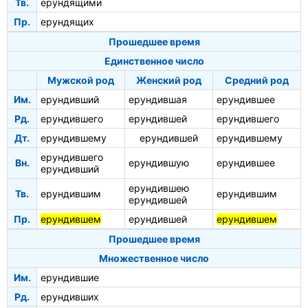
Тв.
ерундящими
Пр.
ерундящих
Прошедшее время
Единственное число
Мужской род
Женский род
Средний род
Им.
ерундивший
ерундившая
ерундившее
Рд.
ерундившего
ерундившей
ерундившего
Дт.
ерундившему
ерундившей
ерундившему
ерундившего
Вн.
ерундившую
ерундившее
ерундивший
ерундившею
Тв.
ерундившим
ерундившим
ерундившей
Пр.
ерундившем
ерундившей
ерундившем
Прошедшее время
Множественное число
Им.
ерундившие
Рд.
ерундивших