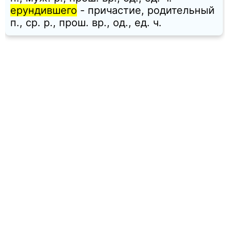
ерундившего
- причастие, родительный
п., ср. p., прош. вр., од., ед. ч.