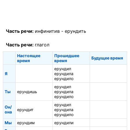
Часть речи:
инфинитив -
ерундить
Часть речи:
глагол
Настоящее
Прошедшее
Будущее время
время
время
ерундил
Я
ерундила
ерундило
ерундил
Ты
ерундишь
ерундила
ерундило
ерундил
Он/
ерундит
ерундила
она
ерундило
Мы
ерундим
ерундили