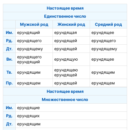
Настоящее время
Единственное число
Мужской род
Женский род
Средний род
Им.
ерундящий
ерундящая
ерундящее
Рд.
ерундящего
ерундящей
ерундящего
Дт.
ерундящему
ерундящей
ерундящему
ерундящего
Вн.
ерундящую
ерундящее
ерундящий
ерундящею
Тв.
ерундящим
ерундящим
ерундящей
Пр.
ерундящем
ерундящей
ерундящем
Настоящее время
Множественное число
Им.
ерундящие
Рд.
ерундящих
Дт.
ерундящим