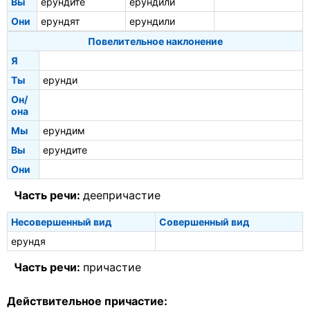
Вы
ерундите
ерундили
Они
ерундят
ерундили
Повелительное наклонение
Я
Ты
ерунди
Он/
она
Мы
ерундим
Вы
ерундите
Они
Часть речи:
деепричастие
Несовершенный вид
Совершенный вид
ерундя
Часть речи:
причастие
Действительное причастие: