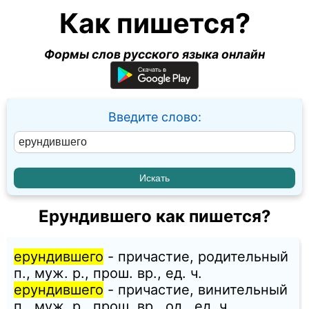
Как пишется?
Формы слов русского языка онлайн
Введите слово:
Ерундившего как пишется?
ерундившего
- причастие, родительный
п., муж. p., прош. вр., ед. ч.
ерундившего
- причастие, винительный
п., муж. p., прош. вр., од., ед. ч.