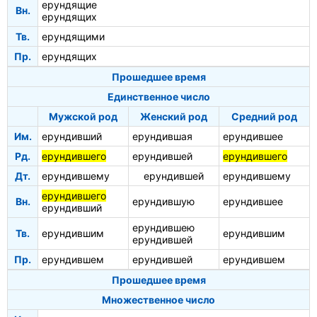
ерундящие
Вн.
ерундящих
Тв.
ерундящими
Пр.
ерундящих
Прошедшее время
Единственное число
Мужской род
Женский род
Средний род
Им.
ерундивший
ерундившая
ерундившее
Рд.
ерундившего
ерундившей
ерундившего
Дт.
ерундившему
ерундившей
ерундившему
ерундившего
Вн.
ерундившую
ерундившее
ерундивший
ерундившею
Тв.
ерундившим
ерундившим
ерундившей
Пр.
ерундившем
ерундившей
ерундившем
Прошедшее время
Множественное число