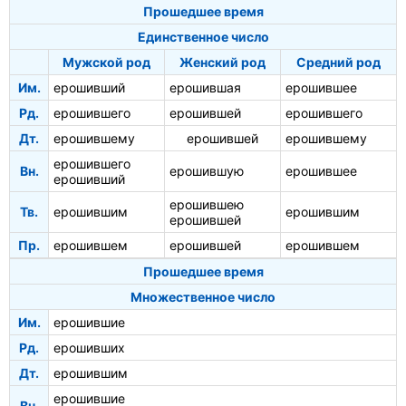
Прошедшее время
Единственное число
Мужской род
Женский род
Средний род
Им.
ерошивший
ерошившая
ерошившее
Рд.
ерошившего
ерошившей
ерошившего
Дт.
ерошившему
ерошившей
ерошившему
ерошившего
Вн.
ерошившую
ерошившее
ерошивший
ерошившею
Тв.
ерошившим
ерошившим
ерошившей
Пр.
ерошившем
ерошившей
ерошившем
Прошедшее время
Множественное число
Им.
ерошившие
Рд.
ерошивших
Дт.
ерошившим
ерошившие
Вн.