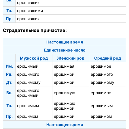
ерошивших
Тв.
ерошившими
Пр.
ерошивших
Страдательное причастие:
Настоящее время
Единственное число
Мужской род
Женский род
Средний род
Им.
ерошимый
ерошимая
ерошимое
Рд.
ерошимого
ерошимой
ерошимого
Дт.
ерошимому
ерошимой
ерошимому
ерошимого
Вн.
ерошимую
ерошимое
ерошимый
ерошимою
Тв.
ерошимым
ерошимым
ерошимой
Пр.
ерошимом
ерошимой
ерошимом
Настоящее время