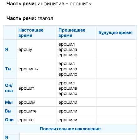
Часть речи:
инфинитив -
ерошить
Часть речи:
глагол
Настоящее
Прошедшее
Будущее время
время
время
ерошил
Я
ерошу
ерошила
ерошило
ерошил
Ты
ерошишь
ерошила
ерошило
ерошил
Он/
ерошит
ерошила
она
ерошило
Мы
ерошим
ерошили
Вы
ерошите
ерошили
Они
ерошат
ерошили
Повелительное наклонение
Я