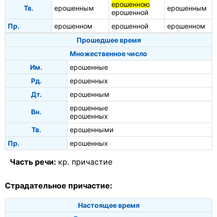
ерошенною
Тв.
ерошенным
ерошенным
ерошенной
Пр.
ерошенном
ерошенной
ерошенном
Прошедшее время
Множественное число
Им.
ерошенные
Рд.
ерошенных
Дт.
ерошенным
ерошенные
Вн.
ерошенных
Тв.
ерошенными
Пр.
ерошенных
Часть речи:
кр. причастие
Страдательное причастие:
Настоящее время