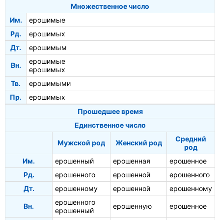
Множественное число
Им.
ерошимые
Рд.
ерошимых
Дт.
ерошимым
ерошимые
Вн.
ерошимых
Тв.
ерошимыми
Пр.
ерошимых
Прошедшее время
Единственное число
Средний
Мужской род
Женский род
род
Им.
ерошенный
ерошенная
ерошенное
Рд.
ерошенного
ерошенной
ерошенного
Дт.
ерошенному
ерошенной
ерошенному
ерошенного
Вн.
ерошенную
ерошенное
ерошенный