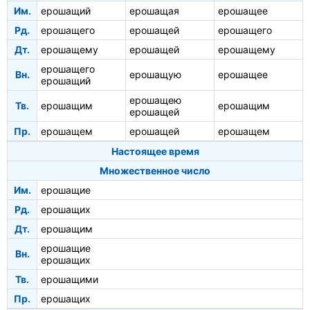
Им.
ерошащий
ерошащая
ерошащее
Рд.
ерошащего
ерошащей
ерошащего
Дт.
ерошащему
ерошащей
ерошащему
ерошащего
Вн.
ерошащую
ерошащее
ерошащий
ерошащею
Тв.
ерошащим
ерошащим
ерошащей
Пр.
ерошащем
ерошащей
ерошащем
Настоящее время
Множественное число
Им.
ерошащие
Рд.
ерошащих
Дт.
ерошащим
ерошащие
Вн.
ерошащих
Тв.
ерошащими
Пр.
ерошащих