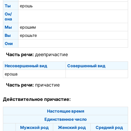
Ты
ерошь
Он/
она
Мы
ерошим
Вы
ерошьте
Они
Часть речи:
деепричастие
Несовершенный вид
Совершенный вид
ероша
Часть речи:
причастие
Действительное причастие:
Настоящее время
Единственное число
Мужской род
Женский род
Средний род