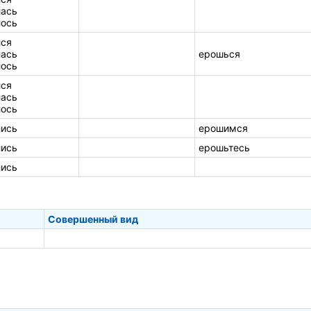
ась
ось
ся
ась
ерошься
ось
ся
ась
ось
ись
ерошимся
ись
ерошьтесь
ись
Совершенный вид