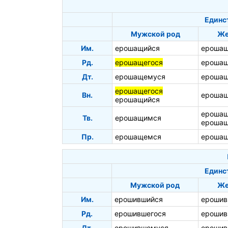
Единс
Мужской род
Же
Им.
ерошащийся
ерошащ
Рд.
ерошащегося
ерошащ
Дт.
ерошащемуся
ерошащ
ерошащегося
Вн.
ероша
ерошащийся
ероша
Тв.
ерошащимся
ерошащ
Пр.
ерошащемся
ерошащ
Единс
Мужской род
Же
Им.
ерошившийся
ерошив
Рд.
ерошившегося
ерошив
Дт.
ерошившемуся
ерошив