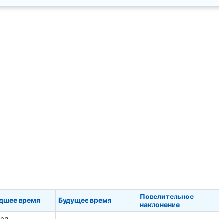
Повелительное
дшее время
Будущее время
наклонение
ся