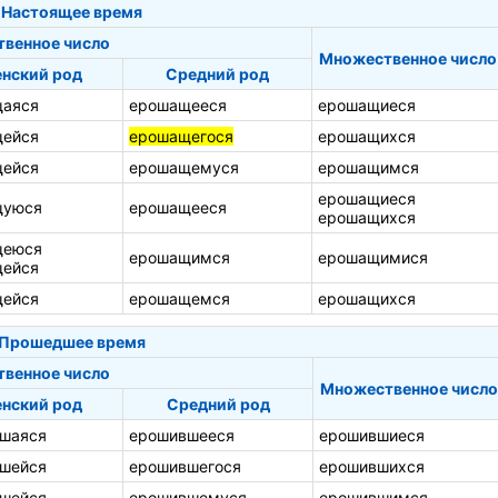
Настоящее время
твенное число
Множественное число
нский род
Средний род
аяся
ерошащееся
ерошащиеся
ейся
ерошащегося
ерошащихся
ейся
ерошащемуся
ерошащимся
ерошащиеся
щуюся
ерошащееся
ерошащихся
щеюся
ерошащимся
ерошащимися
ейся
ейся
ерошащемся
ерошащихся
Прошедшее время
твенное число
Множественное число
нский род
Средний род
шаяся
ерошившееся
ерошившиеся
шейся
ерошившегося
ерошившихся
шейся
ерошившемуся
ерошившимся