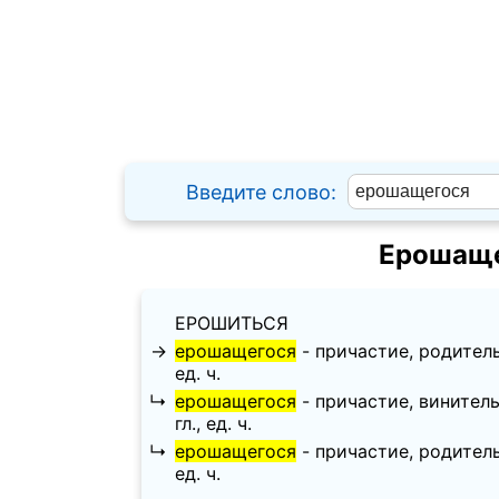
Введите слово:
Ерошаще
ЕРОШИТЬСЯ
→
ерошащегося
- причастие, родительны
ед. ч.
↳
ерошащегося
- причастие, винительн
гл., ед. ч.
↳
ерошащегося
- причастие, родительны
ед. ч.