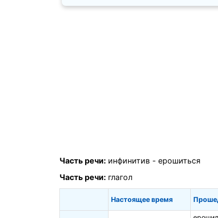
Часть речи:
инфинитив -
ерошиться
Часть речи:
глагол
Настоящее время
Проше
ерошил