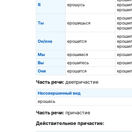
Я
ерошусь
ерошил
ерошил
ерошил
Ты
ерошишься
ерошил
ерошил
ерошил
Он/она
ерошится
ерошил
ерошил
Мы
ерошимся
ерошил
Вы
ерошитесь
ерошил
Они
ерошатся
ерошил
Часть речи:
деепричастие
Несовершенный вид
ерошась
Часть речи:
причастие
Действительное причастие: