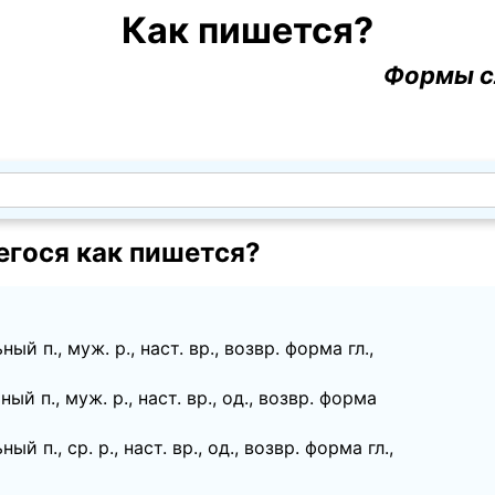
Как пишется?
Формы с
гося как пишется?
й п., муж. p., наст. вр., возвр. форма гл.,
ый п., муж. p., наст. вр., од., возвр. форма
й п., ср. p., наст. вр., од., возвр. форма гл.,