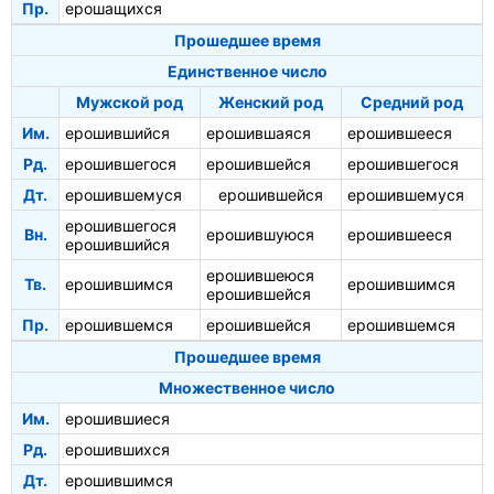
Пр.
ерошащихся
Прошедшее время
Единственное число
Мужской род
Женский род
Средний род
Им.
ерошившийся
ерошившаяся
ерошившееся
Рд.
ерошившегося
ерошившейся
ерошившегося
Дт.
ерошившемуся
ерошившейся
ерошившемуся
ерошившегося
Вн.
ерошившуюся
ерошившееся
ерошившийся
ерошившеюся
Тв.
ерошившимся
ерошившимся
ерошившейся
Пр.
ерошившемся
ерошившейся
ерошившемся
Прошедшее время
Множественное число
Им.
ерошившиеся
Рд.
ерошившихся
Дт.
ерошившимся