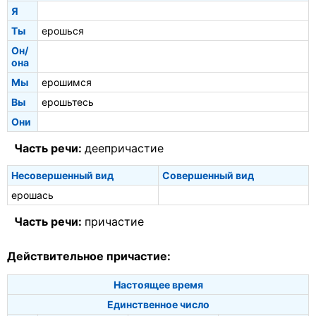
Я
Ты
ерошься
Он/
она
Мы
ерошимся
Вы
ерошьтесь
Они
Часть речи:
деепричастие
Несовершенный вид
Совершенный вид
ерошась
Часть речи:
причастие
Действительное причастие:
Настоящее время
Единственное число