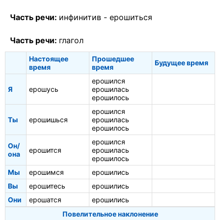
Часть речи:
инфинитив -
ерошиться
Часть речи:
глагол
Настоящее
Прошедшее
Будущее время
время
время
ерошился
Я
ерошусь
ерошилась
ерошилось
ерошился
Ты
ерошишься
ерошилась
ерошилось
ерошился
Он/
ерошится
ерошилась
она
ерошилось
Мы
ерошимся
ерошились
Вы
ерошитесь
ерошились
Они
ерошатся
ерошились
Повелительное наклонение