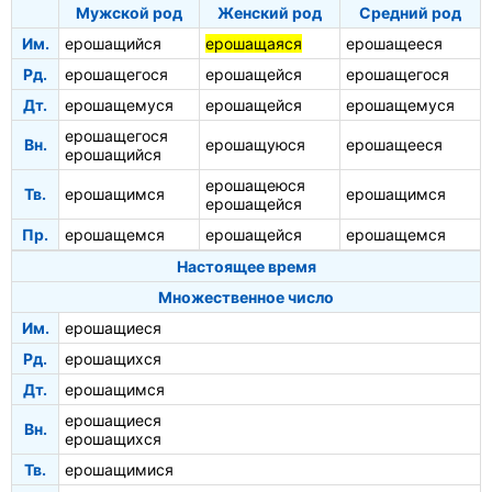
Мужской род
Женский род
Средний род
Им.
ерошащийся
ерошащаяся
ерошащееся
Рд.
ерошащегося
ерошащейся
ерошащегося
Дт.
ерошащемуся
ерошащейся
ерошащемуся
ерошащегося
Вн.
ерошащуюся
ерошащееся
ерошащийся
ерошащеюся
Тв.
ерошащимся
ерошащимся
ерошащейся
Пр.
ерошащемся
ерошащейся
ерошащемся
Настоящее время
Множественное число
Им.
ерошащиеся
Рд.
ерошащихся
Дт.
ерошащимся
ерошащиеся
Вн.
ерошащихся
Тв.
ерошащимися