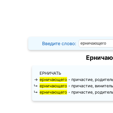
Введите слово:
Ерничаю
ЕРНИЧАТЬ
→
ерничающего
- причастие, родительны
↳
ерничающего
- причастие, винительны
↳
ерничающего
- причастие, родительный