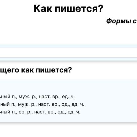
Как пишется?
Формы с
щего как пишется?
й п., муж. p., наст. вр., ед. ч.
й п., муж. p., наст. вр., од., ед. ч.
 п., ср. p., наст. вр., од., ед. ч.