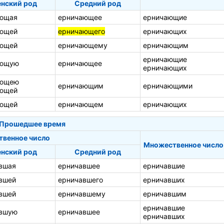
нский род
Средний род
ющая
ерничающее
ерничающие
ющей
ерничающего
ерничающих
ющей
ерничающему
ерничающим
ерничающие
ающую
ерничающее
ерничающих
ающею
ерничающим
ерничающими
ющей
ющей
ерничающем
ерничающих
Прошедшее время
твенное число
Множественное число
нский род
Средний род
вшая
ерничавшее
ерничавшие
вшей
ерничавшего
ерничавших
вшей
ерничавшему
ерничавшим
ерничавшие
авшую
ерничавшее
ерничавших