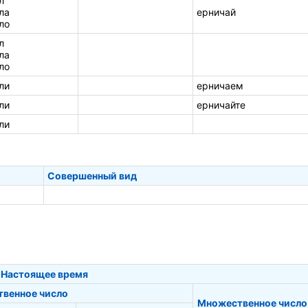
л
ла
ерничай
ло
л
ла
ло
ли
ерничаем
ли
ерничайте
ли
Совершенный вид
Настоящее время
твенное число
Множественное число