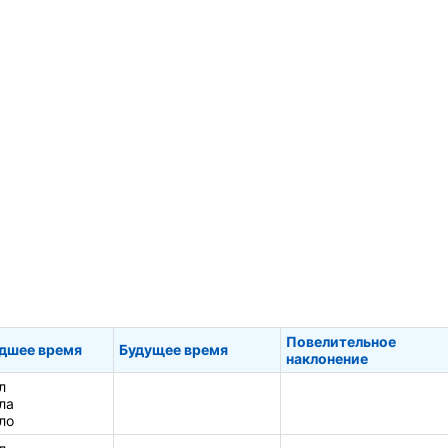
Повелительное
дшее время
Будущее время
наклонение
л
ла
ло