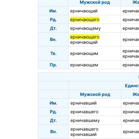
Мужской род
Же
Им.
ерничающий
ернича
Рд.
ерничающего
ернича
Дт.
ерничающему
ернича
ерничающего
Вн.
ернич
ерничающий
ернич
Тв.
ерничающим
ернича
Пр.
ерничающем
ернича
Единс
Мужской род
Же
Им.
ерничавший
ернича
Рд.
ерничавшего
ернича
Дт.
ерничавшему
ернича
ерничавшего
Вн.
ернич
ерничавший