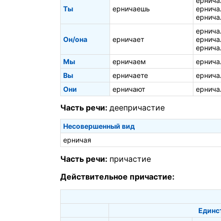
ернича
Ты
ерничаешь
ернича
ернича
ернича
Он/она
ерничает
ернича
ернича
Мы
ерничаем
ернича
Вы
ерничаете
ернича
Они
ерничают
ернича
Часть речи:
деепричастие
Несовершенный вид
ерничая
Часть речи:
причастие
Действительное причастие:
Единс