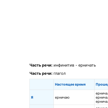
Часть речи:
инфинитив -
ерничать
Часть речи:
глагол
Настоящее время
Проше
ернича
Я
ерничаю
ернича
ернича