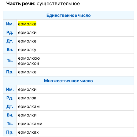
Часть речи:
существительное
Единственное число
Им.
ермолка
Рд.
ермолки
Дт.
ермолке
Вн.
ермолку
ермолкою
Тв.
ермолкой
Пр.
ермолке
Множественное число
Им.
ермолки
Рд.
ермолок
Дт.
ермолкам
Вн.
ермолки
Тв.
ермолками
Пр.
ермолках