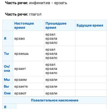
Часть речи:
инфинитив -
ерзать
Часть речи:
глагол
Настоящее
Прошедшее
Будущее время
время
время
ерзал
Я
ерзаю
ерзала
ерзало
ерзал
Ты
ерзаешь
ерзала
ерзало
ерзал
Он/
ерзает
ерзала
она
ерзало
Мы
ерзаем
ерзали
Вы
ерзаете
ерзали
Они
ерзают
ерзали
Повелительное наклонение
Я