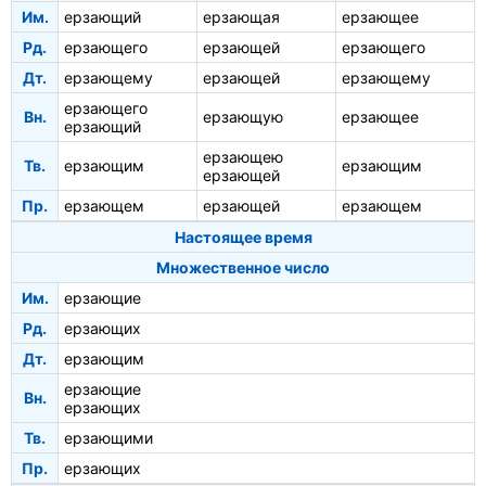
Им.
ерзающий
ерзающая
ерзающее
Рд.
ерзающего
ерзающей
ерзающего
Дт.
ерзающему
ерзающей
ерзающему
ерзающего
Вн.
ерзающую
ерзающее
ерзающий
ерзающею
Тв.
ерзающим
ерзающим
ерзающей
Пр.
ерзающем
ерзающей
ерзающем
Настоящее время
Множественное число
Им.
ерзающие
Рд.
ерзающих
Дт.
ерзающим
ерзающие
Вн.
ерзающих
Тв.
ерзающими
Пр.
ерзающих