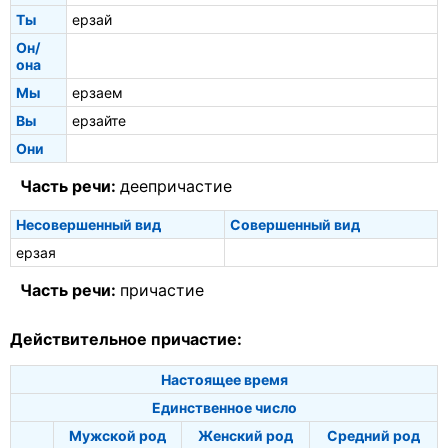
Ты
ерзай
Он/
она
Мы
ерзаем
Вы
ерзайте
Они
Часть речи:
деепричастие
Несовершенный вид
Совершенный вид
ерзая
Часть речи:
причастие
Действительное причастие:
Настоящее время
Единственное число
Мужской род
Женский род
Средний род