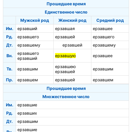
Прошедшее время
Единственное число
Мужской род
Женский род
Средний род
Им.
ерзавший
ерзавшая
ерзавшее
Рд.
ерзавшего
ерзавшей
ерзавшего
Дт.
ерзавшему
ерзавшей
ерзавшему
ерзавшего
Вн.
ерзавшую
ерзавшее
ерзавший
ерзавшею
Тв.
ерзавшим
ерзавшим
ерзавшей
Пр.
ерзавшем
ерзавшей
ерзавшем
Прошедшее время
Множественное число
Им.
ерзавшие
Рд.
ерзавших
Дт.
ерзавшим
ерзавшие
Вн.