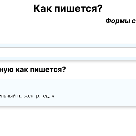
Как пишется?
Формы с
ную как пишется?
ьный п., жен. p., ед. ч.