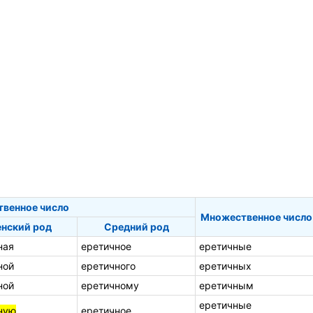
твенное число
Множественное число
нский род
Средний род
ная
еретичное
еретичные
ной
еретичного
еретичных
ной
еретичному
еретичным
еретичные
ную
еретичное