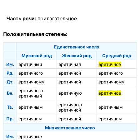
Часть речи:
прилагательное
Положительная степень:
Единственное число
Мужской род
Женский род
Средний род
Им.
еретичный
еретичная
еретичное
Рд.
еретичного
еретичной
еретичного
Дт.
еретичному
еретичной
еретичному
еретичного
Вн.
еретичную
еретичное
еретичный
еретичною
Тв.
еретичным
еретичным
еретичной
Пр.
еретичном
еретичной
еретичном
Множественное число
Им.
еретичные