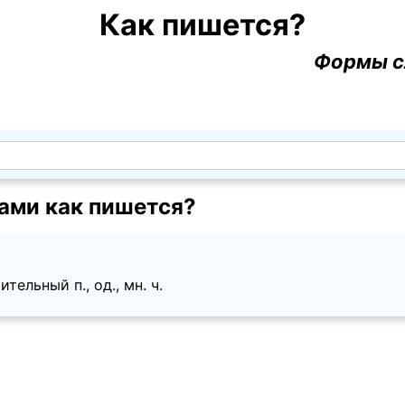
Как пишется?
Формы с
ами как пишется?
тельный п., од., мн. ч.