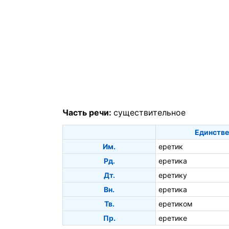
Часть речи:
существительное
Единстве
Им.
еретик
Рд.
еретика
Дт.
еретику
Вн.
еретика
Тв.
еретиком
Пр.
еретике