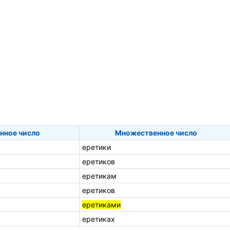
нное число
Множественное число
еретики
еретиков
еретикам
еретиков
еретиками
еретиках