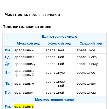
Часть речи:
прилагательное
Положительная степень:
Единственное число
Мужской род
Женский род
Средний род
Им.
ералашный
ералашная
ералашное
Рд.
ералашного
ералашной
ералашного
Дт.
ералашному
ералашной
ералашному
ералашного
Вн.
ералашную
ералашное
ералашный
ералашною
Тв.
ералашным
ералашным
ералашной
Пр.
ералашном
ералашной
ералашном
Множественное число
Им.
ералашные