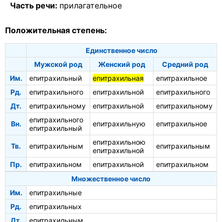
Часть речи:
прилагательное
Положительная степень:
Единственное число
Мужской род
Женский род
Средний род
Им.
епитрахильный
епитрахильная
епитрахильное
Рд.
епитрахильного
епитрахильной
епитрахильного
Дт.
епитрахильному
епитрахильной
епитрахильному
епитрахильного
Вн.
епитрахильную
епитрахильное
епитрахильный
епитрахильною
Тв.
епитрахильным
епитрахильным
епитрахильной
Пр.
епитрахильном
епитрахильной
епитрахильном
Множественное число
Им.
епитрахильные
Рд.
епитрахильных
Дт.
епитрахильным