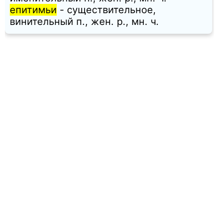
епитимьи
- существительное,
винительный п., жен. p., мн. ч.