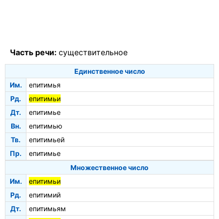
Часть речи:
существительное
Единственное число
Им.
епитимья
Рд.
епитимьи
Дт.
епитимье
Вн.
епитимью
Тв.
епитимьей
Пр.
епитимье
Множественное число
Им.
епитимьи
Рд.
епитимий
Дт.
епитимьям