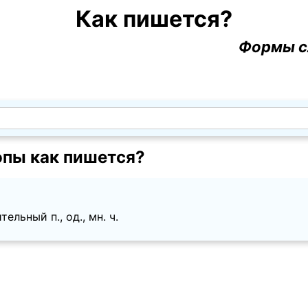
Как пишется?
Формы с
опы как пишется?
льный п., од., мн. ч.