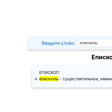
Введите слово:
Еписк
ЕПИСКОП
→
епископы
- существительное, имените