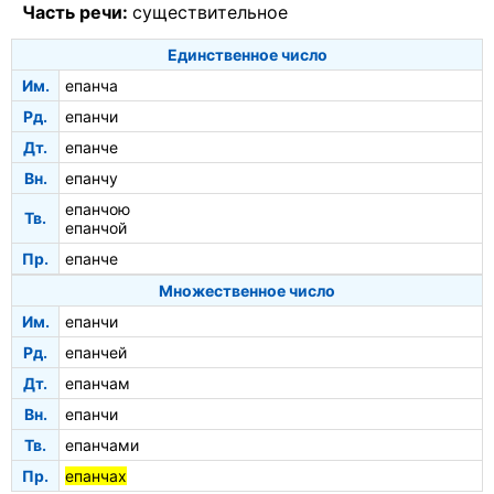
Часть речи:
существительное
Единственное число
Им.
епанча
Рд.
епанчи
Дт.
епанче
Вн.
епанчу
епанчою
Тв.
епанчой
Пр.
епанче
Множественное число
Им.
епанчи
Рд.
епанчей
Дт.
епанчам
Вн.
епанчи
Тв.
епанчами
Пр.
епанчах