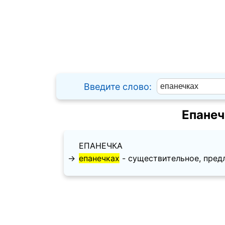
Введите слово:
Епанеч
ЕПАНЕЧКА
→
епанечках
- существительное, предл