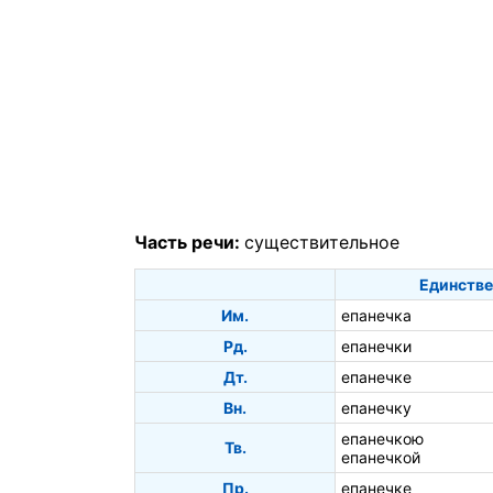
Часть речи:
существительное
Единстве
Им.
епанечка
Рд.
епанечки
Дт.
епанечке
Вн.
епанечку
епанечкою
Тв.
епанечкой
Пр.
епанечке