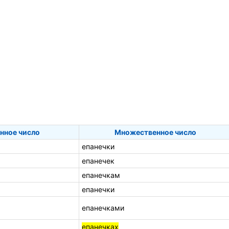
нное число
Множественное число
епанечки
епанечек
епанечкам
епанечки
епанечками
епанечках