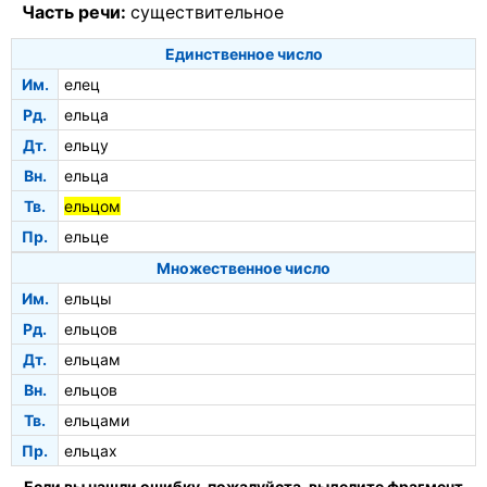
Часть речи:
существительное
Единственное число
Им.
елец
Рд.
ельца
Дт.
ельцу
Вн.
ельца
Тв.
ельцом
Пр.
ельце
Множественное число
Им.
ельцы
Рд.
ельцов
Дт.
ельцам
Вн.
ельцов
Тв.
ельцами
Пр.
ельцах
Если вы нашли ошибку, пожалуйста, выделите фрагмент