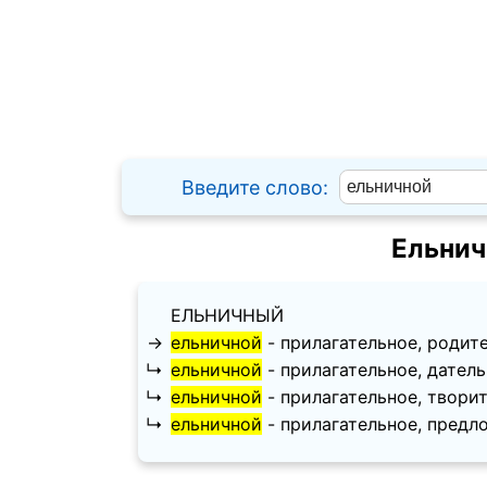
Введите слово:
Ельнич
ЕЛЬНИЧНЫЙ
→
ельничной
- прилагательное, родитель
↳
ельничной
- прилагательное, дательны
↳
ельничной
- прилагательное, творител
↳
ельничной
- прилагательное, предлож