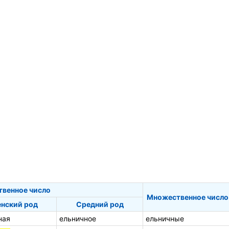
твенное число
Множественное число
нский род
Средний род
ная
ельничное
ельничные