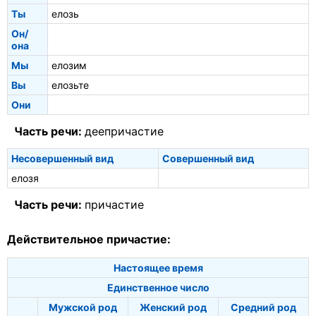
Ты
елозь
Он/
она
Мы
елозим
Вы
елозьте
Они
Часть речи:
деепричастие
Несовершенный вид
Совершенный вид
елозя
Часть речи:
причастие
Действительное причастие:
Настоящее время
Единственное число
Мужской род
Женский род
Средний род