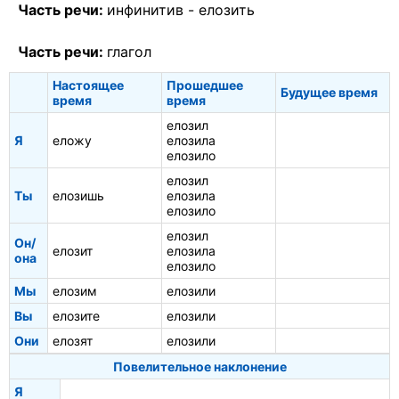
Часть речи:
инфинитив -
елозить
Часть речи:
глагол
Настоящее
Прошедшее
Будущее время
время
время
елозил
Я
еложу
елозила
елозило
елозил
Ты
елозишь
елозила
елозило
елозил
Он/
елозит
елозила
она
елозило
Мы
елозим
елозили
Вы
елозите
елозили
Они
елозят
елозили
Повелительное наклонение
Я