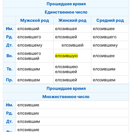
Прошедшее время
Единственное число
Мужской род
Женский род
Средний род
Им.
елозивший
елозившая
елозившее
Рд.
елозившего
елозившей
елозившего
Дт.
елозившему
елозившей
елозившему
елозившего
Вн.
елозившую
елозившее
елозивший
елозившею
Тв.
елозившим
елозившим
елозившей
Пр.
елозившем
елозившей
елозившем
Прошедшее время
Множественное число
Им.
елозившие
Рд.
елозивших
Дт.
елозившим
елозившие
Вн.