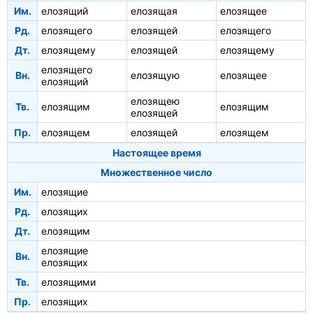
Им.
елозящий
елозящая
елозящее
Рд.
елозящего
елозящей
елозящего
Дт.
елозящему
елозящей
елозящему
елозящего
Вн.
елозящую
елозящее
елозящий
елозящею
Тв.
елозящим
елозящим
елозящей
Пр.
елозящем
елозящей
елозящем
Настоящее время
Множественное число
Им.
елозящие
Рд.
елозящих
Дт.
елозящим
елозящие
Вн.
елозящих
Тв.
елозящими
Пр.
елозящих