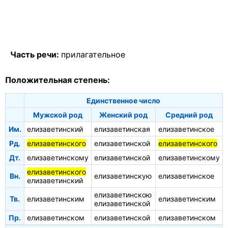
Часть речи:
прилагательное
Положительная степень:
Единственное число
Мужской род
Женский род
Средний род
Им.
елизаветинский
елизаветинская
елизаветинское
Рд.
елизаветинского
елизаветинской
елизаветинского
Дт.
елизаветинскому
елизаветинской
елизаветинскому
елизаветинского
Вн.
елизаветинскую
елизаветинское
елизаветинский
елизаветинскою
Тв.
елизаветинским
елизаветинским
елизаветинской
Пр.
елизаветинском
елизаветинской
елизаветинском