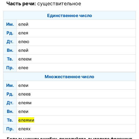
Часть речи:
существительное
Единственное число
Им.
елей
Рд.
елея
Дт.
елею
Вн.
елей
Тв.
елеем
Пр.
елее
Множественное число
Им.
елеи
Рд.
елеев
Дт.
елеям
Вн.
елеи
Тв.
елеями
Пр.
елеях
Если вы нашли ошибку, пожалуйста, выделите фрагмент