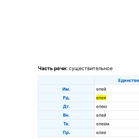
Часть речи:
существительное
Единстве
Им.
елей
Рд.
елея
Дт.
елею
Вн.
елей
Тв.
елеем
Пр.
елее