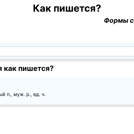
Как пишется?
Формы с
я как пишется?
п., муж. p., ед. ч.