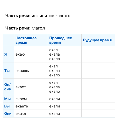
Часть речи:
инфинитив -
екать
Часть речи:
глагол
Настоящее
Прошедшее
Будущее время
время
время
екал
Я
екаю
екала
екало
екал
Ты
екаешь
екала
екало
екал
Он/
екает
екала
она
екало
Мы
екаем
екали
Вы
екаете
екали
Они
екают
екали