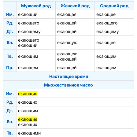
Мужской род
Женский род
Средний род
Им.
екающий
екающая
екающее
Рд.
екающего
екающей
екающего
Дт.
екающему
екающей
екающему
екающего
Вн.
екающую
екающее
екающий
екающею
Тв.
екающим
екающим
екающей
Пр.
екающем
екающей
екающем
Настоящее время
Множественное число
Им.
екающие
Рд.
екающих
Дт.
екающим
екающие
Вн.
екающих
Тв.
екающими