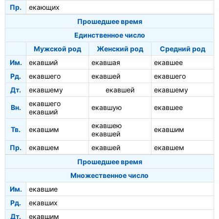
Пр.
екающих
Прошедшее время
Единственное число
Мужской род
Женский род
Средний род
Им.
екавший
екавшая
екавшее
Рд.
екавшего
екавшей
екавшего
Дт.
екавшему
екавшей
екавшему
екавшего
Вн.
екавшую
екавшее
екавший
екавшею
Тв.
екавшим
екавшим
екавшей
Пр.
екавшем
екавшей
екавшем
Прошедшее время
Множественное число
Им.
екавшие
Рд.
екавших
Дт.
екавшим