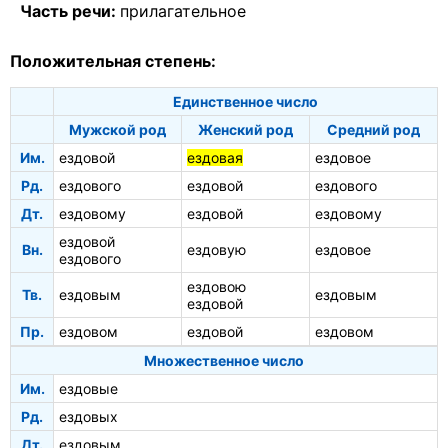
Часть речи:
прилагательное
Положительная степень:
Единственное число
Мужской род
Женский род
Средний род
Им.
ездовой
ездовая
ездовое
Рд.
ездового
ездовой
ездового
Дт.
ездовому
ездовой
ездовому
ездовой
Вн.
ездовую
ездовое
ездового
ездовою
Тв.
ездовым
ездовым
ездовой
Пр.
ездовом
ездовой
ездовом
Множественное число
Им.
ездовые
Рд.
ездовых
Дт.
ездовым