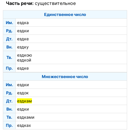
Часть речи:
существительное
Единственное число
Им.
ездка
Рд.
ездки
Дт.
ездке
Вн.
ездку
ездкою
Тв.
ездкой
Пр.
ездке
Множественное число
Им.
ездки
Рд.
ездок
Дт.
ездкам
Вн.
ездки
Тв.
ездками
Пр.
ездках