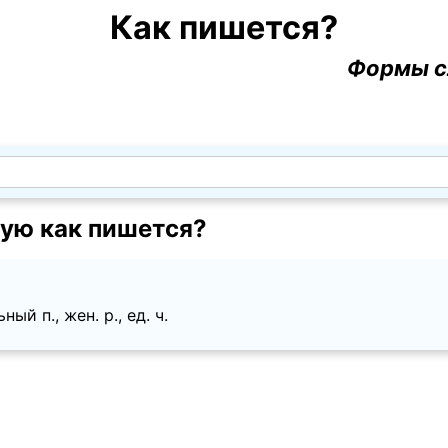
Как пишется?
Формы с
ую как пишется?
ый п., жен. p., ед. ч.