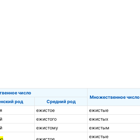
твенное число
Множественное число
нский род
Средний род
я
ежистое
ежистые
й
ежистого
ежистых
й
ежистому
ежистым
ежистые
ую
ежистое