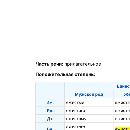
Часть речи:
прилагательное
Положительная степень:
Единс
Мужской род
Же
Им.
ежистый
ежиста
Рд.
ежистого
ежисто
Дт.
ежистому
ежисто
ежистого
Вн.
ежист