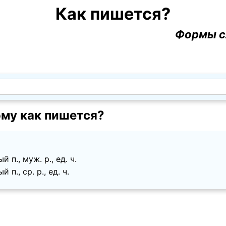
Как пишется?
Формы с
му как пишется?
 п., муж. p., ед. ч.
п., ср. p., ед. ч.