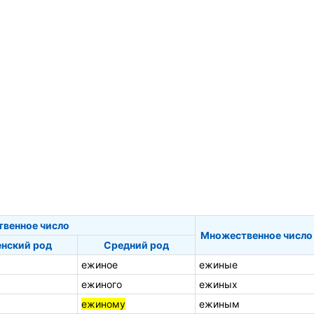
твенное число
Множественное число
нский род
Средний род
ежиное
ежиные
ежиного
ежиных
ежиному
ежиным