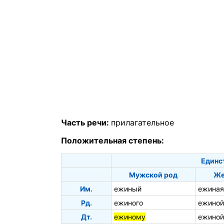
Часть речи:
прилагательное
Положительная степень:
Единс
Мужской род
Же
Им.
ежиный
ежиная
Рд.
ежиного
ежиной
Дт.
ежиному
ежиной