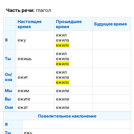
Часть речи:
глагол
Настоящее
Прошедшее
Будущее время
время
время
ежил
Я
ежу
ежила
ежило
ежил
Ты
ежишь
ежила
ежило
ежил
Он/
ежит
ежила
она
ежило
Мы
ежим
ежили
Вы
ежите
ежили
Они
ежат
ежили
Повелительное наклонение
Я
Ты
ежь