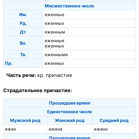
Множественное число
Им.
еженные
Рд.
еженных
Дт.
еженным
еженные
Вн.
еженных
Тв.
еженными
Пр.
еженных
Часть речи:
кр. причастие
Страдательное причастие:
Прошедшее время
Единственное число
Мужской род
Женский род
Средний род
ежен
ежена
ежено
Прошедшее время