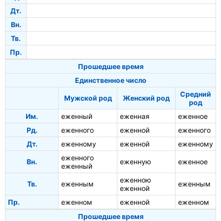
Дт.
Вн.
Тв.
Пр.
Прошедшее время
Единственное число
Средний
Мужской род
Женский род
род
Им.
еженный
еженная
еженное
Рд.
еженного
еженной
еженного
Дт.
еженному
еженной
еженному
еженного
Вн.
еженную
еженное
еженный
еженною
Тв.
еженным
еженным
еженной
Пр.
еженном
еженной
еженном
Прошедшее время