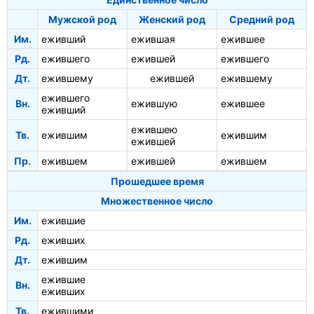
Мужской род
Женский род
Средний род
Им.
еживший
ежившая
ежившее
Рд.
ежившего
ежившей
ежившего
Дт.
ежившему
ежившей
ежившему
ежившего
Вн.
ежившую
ежившее
еживший
ежившею
Тв.
ежившим
ежившим
ежившей
Пр.
ежившем
ежившей
ежившем
Прошедшее время
Множественное число
Им.
ежившие
Рд.
еживших
Дт.
ежившим
ежившие
Вн.
еживших
Тв.
ежившими