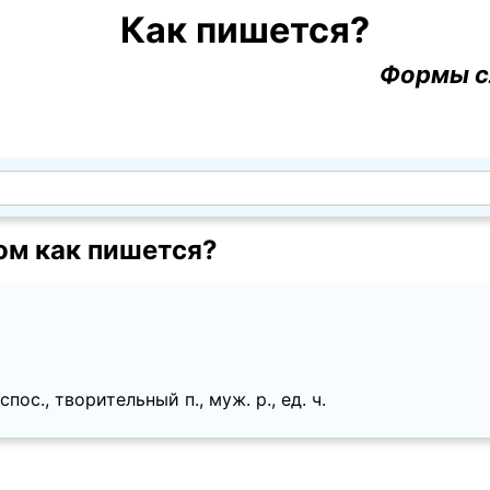
Как пишется?
Формы с
ом как пишется?
пос., творительный п., муж. p., ед. ч.