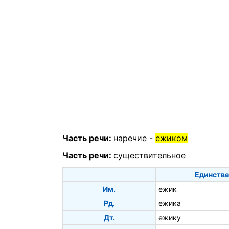
Часть речи:
наречие -
ежиком
Часть речи:
существительное
Единстве
Им.
ежик
Рд.
ежика
Дт.
ежику