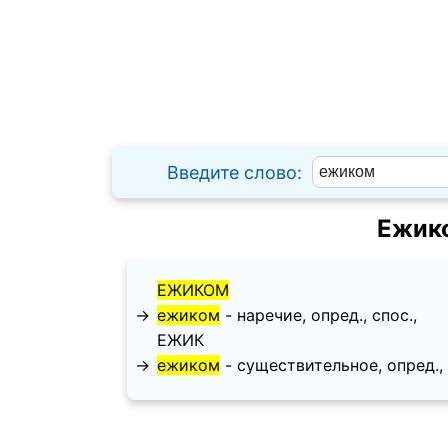
Введите слово:
Ежик
ЕЖИКОМ
→
ежиком
- наречие, опред., спос.,
ЕЖИК
→
ежиком
- существительное, опред., с