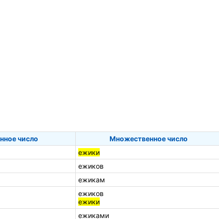
нное число
Множественное число
ежики
ежиков
ежикам
ежиков
ежики
ежиками