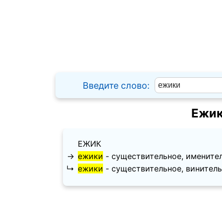
Введите слово:
Ежик
ЕЖИК
→
ежики
- существительное, именитель
↳
ежики
- существительное, винительн