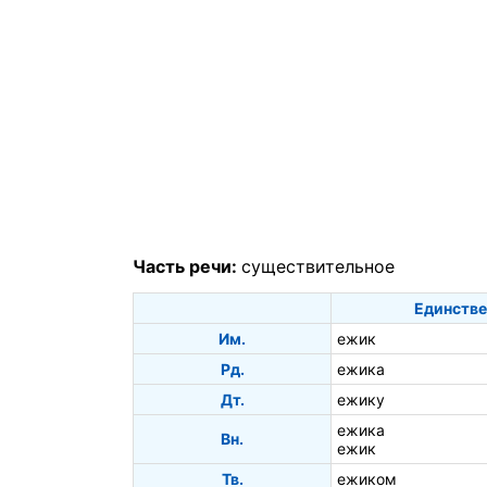
Часть речи:
существительное
Единстве
Им.
ежик
Рд.
ежика
Дт.
ежику
ежика
Вн.
ежик
Тв.
ежиком