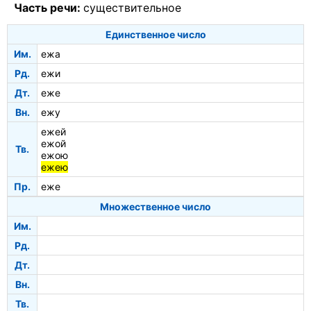
Часть речи:
существительное
Единственное число
Им.
ежа
Рд.
ежи
Дт.
еже
Вн.
ежу
ежей
ежой
Тв.
ежою
ежею
Пр.
еже
Множественное число
Им.
Рд.
Дт.
Вн.
Тв.