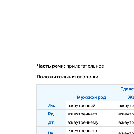
Часть речи:
прилагательное
Положительная степень:
Единс
Мужской род
Же
Им.
ежеутренний
ежеутр
Рд.
ежеутреннего
ежеутр
Дт.
ежеутреннему
ежеутр
ежеутреннего
Вн.
ежеут