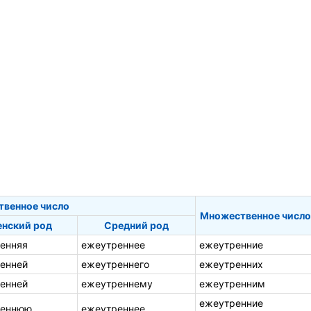
твенное число
Множественное число
нский род
Средний род
енняя
ежеутреннее
ежеутренние
енней
ежеутреннего
ежеутренних
енней
ежеутреннему
ежеутренним
ежеутренние
реннюю
ежеутреннее