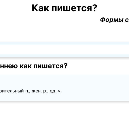
Как пишется?
Формы с
ннею как пишется?
тельный п., жен. p., ед. ч.